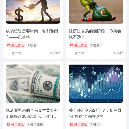
成功投资需要时间、复利和耐
经历过交易的四阶段，你离赚
心——巴菲特！
钱不远了
外汇资讯
# 投资
外汇资讯
# 交易
263
347
3年前
3年前
钱从哪里来的？乌克兰黄金外
关于外汇交易24问？，所有疑
汇储备超300亿美元，创11年
问“答案”全都在这里！
新高！那俄罗斯呢？
外汇资讯
# 外汇储备
外汇资讯
# 外汇