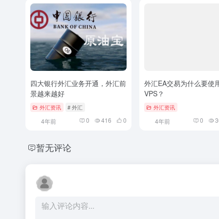
四大银行外汇业务开通，外汇前
外汇EA交易为什么要使
景越来越好
VPS？
外汇资讯
# 外汇
外汇资讯
0
416
0
0
3
4年前
4年前
暂无评论