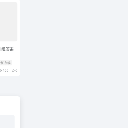
知道答案
 外汇市场
455
0