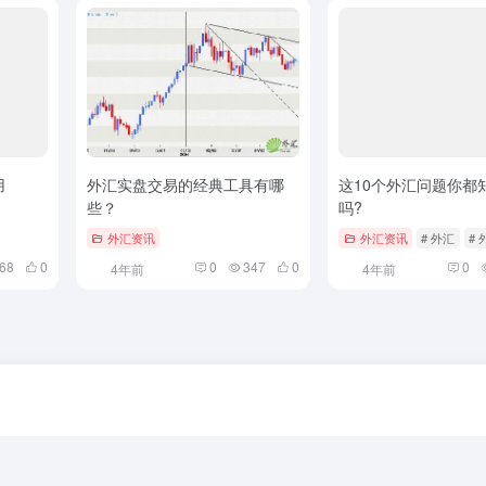
用
外汇实盘交易的经典工具有哪
这10个外汇问题你都
些？
吗?
外汇资讯
外汇资讯
# 外汇
#
68
0
0
347
0
0
4年前
4年前