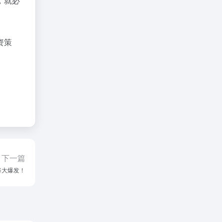
，就必
资策
下一篇
将大爆发！