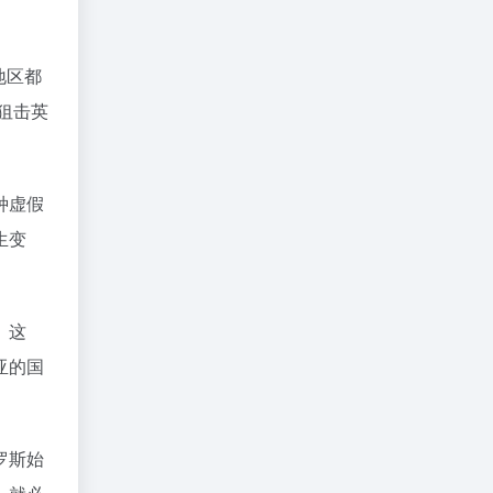
地区都
狙击英
种虚假
生变
。这
亚的国
罗斯始