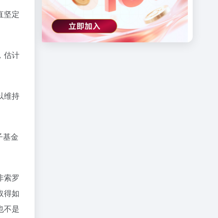
直坚定
，估计
以维持
子基金
非索罗
取得如
也不是