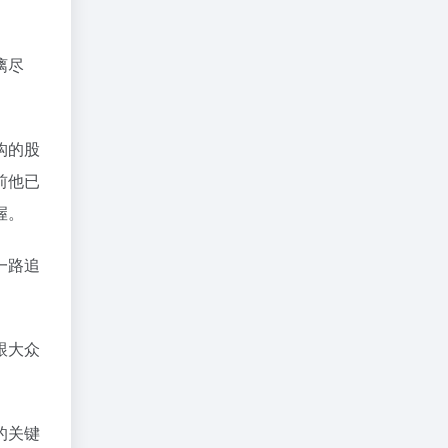
漓尽
构的股
前他已
握。
一路追
。
跟大众
的关键