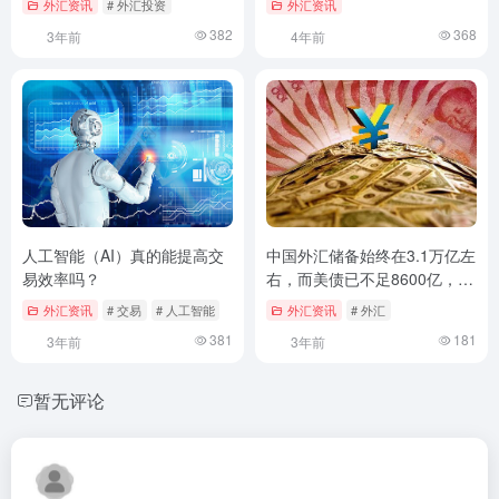
外汇资讯
# 外汇投资
外汇资讯
382
368
3年前
4年前
人工智能（AI）真的能提高交
中国外汇储备始终在3.1万亿左
易效率吗？
右，而美债已不足8600亿，钱
哪去了
外汇资讯
# 交易
# 人工智能
外汇资讯
# 外汇
381
181
3年前
3年前
暂无评论