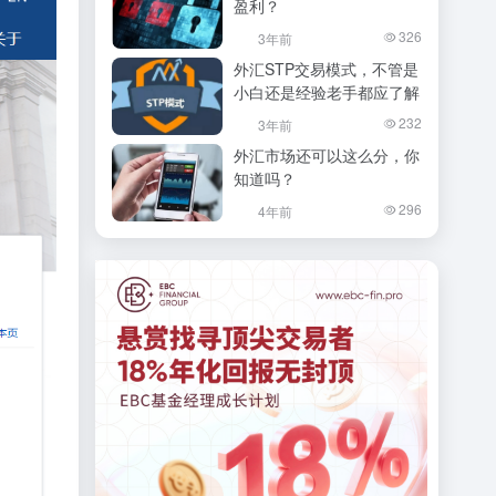
盈利？
326
3年前
外汇STP交易模式，不管是
小白还是经验老手都应了解
232
3年前
外汇市场还可以这么分，你
知道吗？
296
4年前