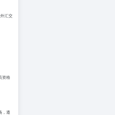
展外汇交
员资格
场，遵