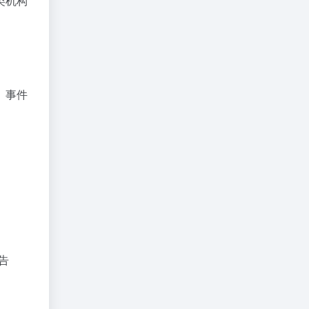
类机构
、事件
告