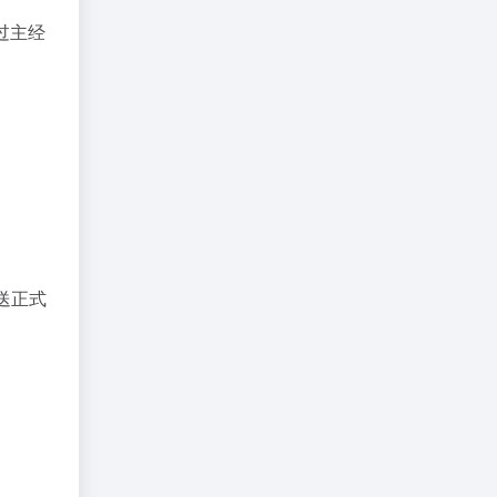
过主经
送正式