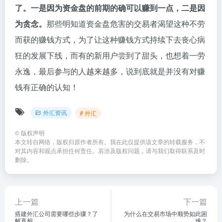
了。一是因为资金盘的前期的确可以赚到一点，二是因
为贪念。
那些明知道资金盘危害的交易者渴望这种不劳
而获的赚钱方式，为了让这种赚钱方式持续下去丧心病
狂的发展下线，而有的新用户尝到了甜头，也想着一劳
永逸，最后参与的人越来越多，说到底就是并没有对赚
钱有正确的认知！
外汇资讯
# 外汇
©
版权声明
本文转自网络，版权归原作者所有。我在此仅提供该文章的转载服务，不
对其内容和观点承担任何责任。若涉及版权问题，请与我们取得联系及时
删除。
上一篇
下一篇
搭建外汇公司需要哪些步骤？了
为什么在交易市场中顺势如此困
解真相
难？