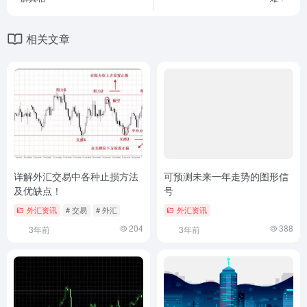
相关文章
详解外汇交易中各种止损方法
可预测未来一年走势的图形信
及优缺点！
号
外汇资讯
# 交易
# 外汇
外汇资讯
204
388
3年前
3年前