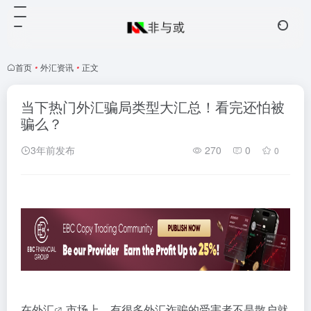
首页
•
外汇资讯
•
正文
当下热门外汇骗局类型大汇总！看完还怕被
骗么？
3年前发布
270
0
0
在
外汇
市场上，有很多外汇诈骗的受害者不是散户就