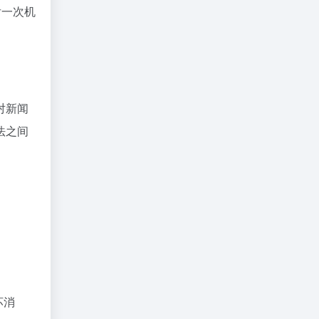
后一次机
对新闻
法之间
坏消