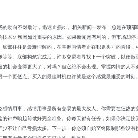
场的动向不对劲时，迅速
止损
。相关新闻一发布，总是在顶部
的
技术
氛围如此重要的原因。如果新闻是有利的，但市场却停
。底部往往是最难理解的，在掌握内情者正在积累头寸的阶段，
转等等。底部构筑完成后，许多交易者寻找下一个突破，以便做
破的机会变得更大了，对吗？但它绝不会出现。掌握内情的人不
另一个更低点。买入的最佳时机也许就是这个感觉最难受的时刻
免感情用事，感情用事是所有交易的最大敌人。你需要在狂热的
盘的钟声响起前做好完全准备。你每天都有任务，如果你决定接
至少不让自己亏损太多。下一步，你必须自始至终限制那些没有
与拥有大量资金同样必不可少的一种品质。