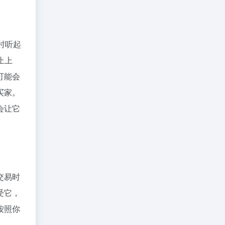
时听起
止上
可能会
买家。
会让它
。
交易时
受它，
按照你