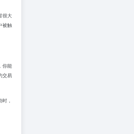
冒很大
中被触
。
，你能
的交易
劲时，