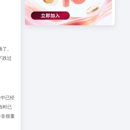
场了。
下跌过
其中已经
当时已
并非很重