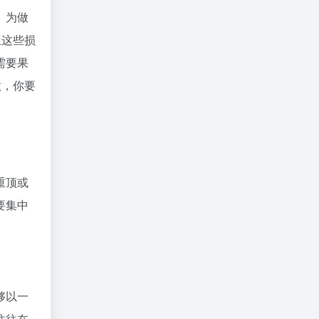
。为做
且这些损
需要果
做，你要
重顶或
要集中
够以一
往往在