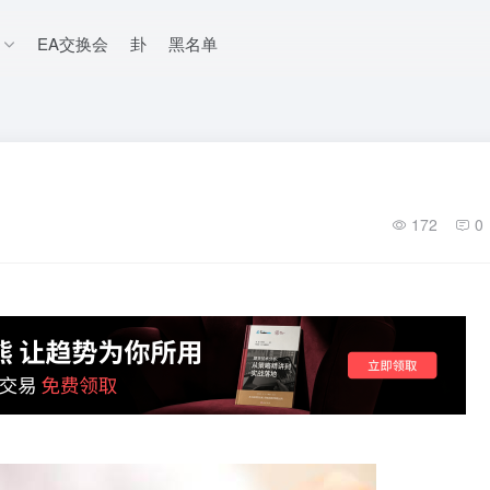
EA交换会
卦
黑名单
172
0