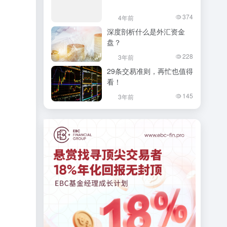
374
4年前
深度剖析什么是外汇资金
盘？
228
3年前
29条交易准则，再忙也值得
看！
145
3年前