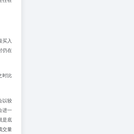
段买入
时仍在
之时比
会以较
会进一
就是底
成交量