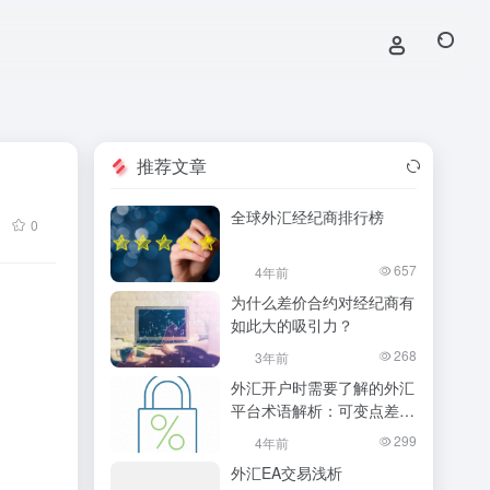
推荐文章
全球外汇经纪商排行榜
0
657
4年前
为什么差价合约对经纪商有
如此大的吸引力？
268
3年前
外汇开户时需要了解的外汇
平台术语解析：可变点差
vs. 固定点差
299
4年前
外汇EA交易浅析