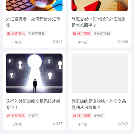
外汇投资者！如何评价外汇市
外汇交易中的“锁仓”,外汇理财
场
是怎么回事？
外汇资讯
# 外汇投资
外汇资讯
# 外汇交易
204
355
3年前
4年前
这样的外汇短线交易系统才叫
外汇赚的是谁的钱？外汇交易
专业！
盈利从何而来？
外汇资讯
# 外汇
外汇资讯
# 外汇
387
342
3年前
4年前