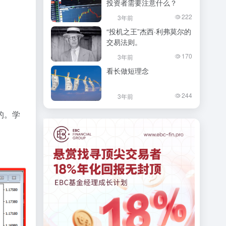
投资者需要注意什么？
222
3年前
“投机之王”杰西·利弗莫尔的
交易法则。
170
3年前
看长做短理念
244
3年前
的。学