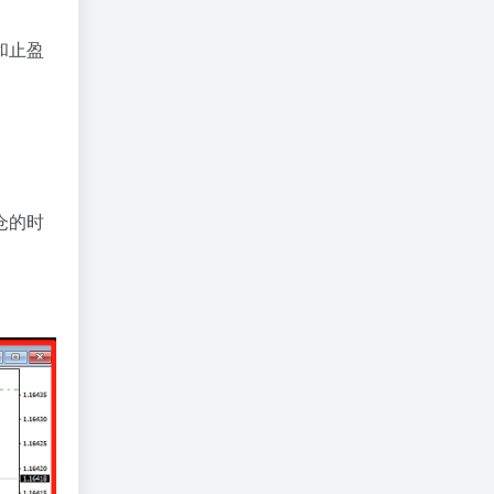
和止盈
仓的时