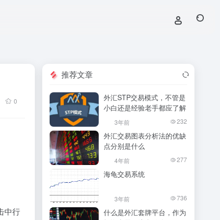
推荐文章
外汇STP交易模式，不管是
0
小白还是经验老手都应了解
232
3年前
外汇交易图表分析法的优缺
点分别是什么
277
4年前
海龟交易系统
736
3年前
击中行
什么是外汇套牌平台，作为