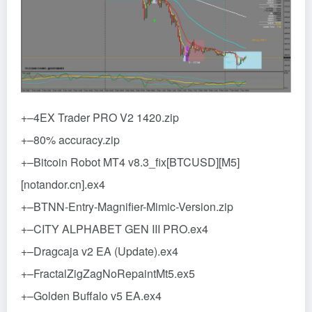
+–4EX Trader PRO V2 1420.zip
+–80% accuracy.zip
+–Bitcoin Robot MT4 v8.3_fix[BTCUSD][M5]
[notandor.cn].ex4
+–BTNN-Entry-Magnifier-Mimic-Version.zip
+–CITY ALPHABET GEN III PRO.ex4
+–Dragcaja v2 EA (Update).ex4
+–FractalZigZagNoRepaintMt5.ex5
+–Golden Buffalo v5 EA.ex4