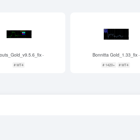
outs_Gold_v9.5.6_fix
Bonnitta Gold_1.33_fix
-
-
# MT4
# 1420+
# MT4