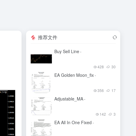
推荐文件
Buy Sell Line
-
428
30
EA Golden Moon_fix
-
356
17
Adjustable_MA
-
142
3
EA All In One Fixed
-