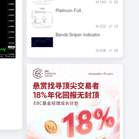
163
20
Platinum Full
-
232
12
Bands Sniper Indicator
-
428
28