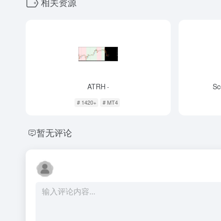
相关资源
ATRH
Sc
-
# 1420+
# MT4
暂无评论