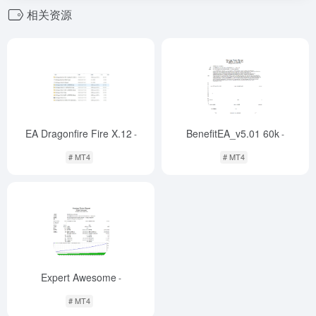
相关资源
EA Dragonfire Fire X.12
BenefitEA_v5.01 60k
-
-
# MT4
# MT4
Expert Awesome
-
# MT4