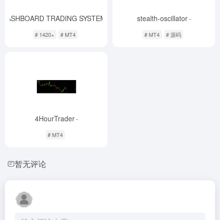
 DASHBOARD TRADING SYSTEM v16.6 МТ4
stealth-oscillator
-
-
# 1420+
# MT4
# MT4
# 源码
4HourTrader
-
# MT4
暂无评论