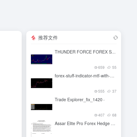
推荐文件
THUNDER FORCE FOREX SYSTEM МТ4[H1+]
659
55
forex-stuff-indicator-mtf-with-alerts
-
555
37
Trade Explorer_fix_1420
-
407
68
Assar Elite Pro Forex Hedge Master
-