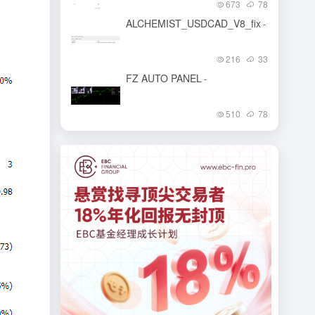
673
78
ALCHEMIST_USDCAD_V8_fix
-
216
33
FZ AUTO PANEL
-
510
78