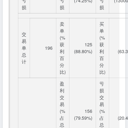
亏
亏
(74.25%)
亏
(13000
损
损
损
卖
买
单
单
交
(%
(%
易
获
125
获
单
196
利
(88.80%)
利
(63.
总
百
百
计
分
分
比)
比)
盈
亏
利
损
交
交
易
易
(%
156
(%
占
(79.59%)
占
(20.
总
总