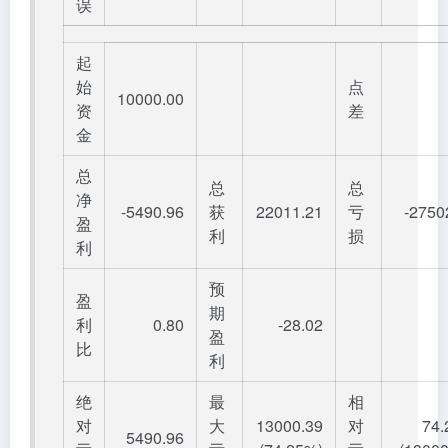
误
起
始
点
10000.00
资
差
金
总
总
总
净
-5490.96
获
22011.21
亏
-2750
盈
利
损
利
预
盈
期
利
0.80
-28.02
盈
比
利
绝
最
相
对
大
13000.39
对
74
5490.96