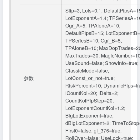
Slip=3; Lots=0.1; DefaultPipsA=1
LotExponentA=1.4; TPSeriesA=1
Ogr_A=5; TPAloneA=10;
DefaultPipsB=15; LotExponentB=
TPSeriesB=10; Ogr_B=5;
TPAloneB=10; MaxDopTrades=2
MaxTrades=30; MagicNumber=10
UseSound=false; ShowInfo=true;
ClassicMode=false;
参数
LotConst_or_not=true;
RiskPercent=10; DynamicPips=tr
iCountKol=20; iDelta=2;
CountKolPipStep=20;
LotExponentCountKol=1.2;
BigLotExponent=true;
dBigLotExponent=2; TimeToStop
First0=false; gi_376=true;
RollOver=false; UseLock=true;