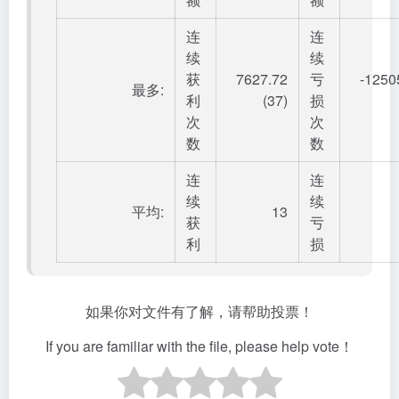
连
连
续
续
获
7627.72
亏
-1250
最多:
利
(37)
损
次
次
数
数
连
连
续
续
平均:
13
获
亏
利
损
如果你对文件有了解，请帮助投票！
If you are familiar with the file, please help vote！