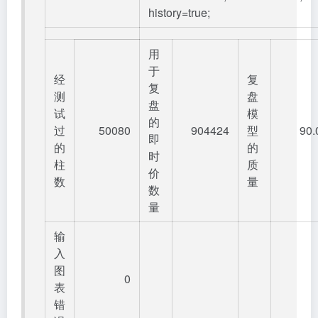
history=true;
用
于
经
复
复
测
盘
盘
试
模
的
过
50080
904424
型
90
即
的
的
时
柱
质
价
数
量
数
量
输
入
图
0
表
错