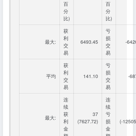
百
百
分
分
比)
比)
获
亏
利
损
最大:
6493.45
-642
交
交
易
易
获
亏
利
损
平均
141.10
-68
交
交
易
易
连
连
续
续
获
37
亏
最大:
利
(7627.72)
损
(-12505
金
金
额
额