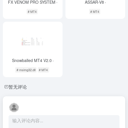
FX VENOM PRO SYSTEM
ASSAR-V8
-
-
# MT4
# MT4
Snowballed MT4 V2.0
-
# msimg32.dll
# MT4
暂无评论