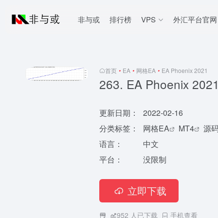
非与或
排行榜
VPS
外汇平台官网
首页
•
EA
•
网格EA
•
EA Phoenix 2021
263. EA Phoenix 202
更新日期：
2022-02-16
分类标签：
网格EA
MT4
源
语言：
中文
平台：
没限制
立即下载
952
人已下载
手机查看