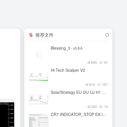
推荐文件
Blessing_3
- v3.9.6
695
91
Hi-Tech Scalper V2
-
915
157
SolarStrategy EU GU UJ H1 2021 unli
-
250
14
CR7-INDICATOR_STOP EA IN NEWS AND RESTART AFTER NEWS