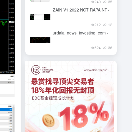
249
35
ZAIN V1 2022 NOT RAPAINT
-
212
12
urdala_news_investing_com
-
624
36