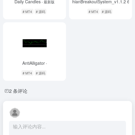
Daily Candles
DonchianBreakoutSystem_v1.1.2 600
- 最新版
# MT4
# 源码
# MT4
# 源码
AntiAlligator
-
# MT4
# 源码
2 条评论