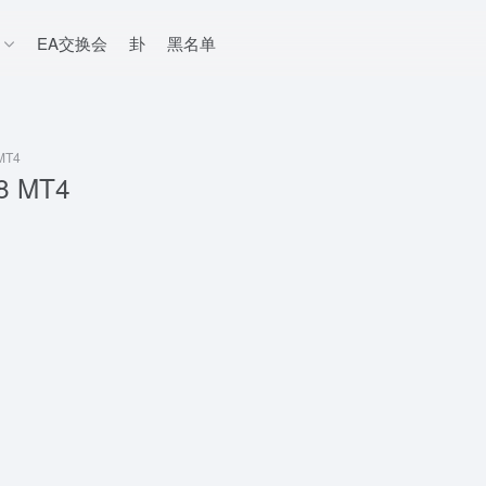
EA交换会
卦
黑名单
 MT4
28 MT4