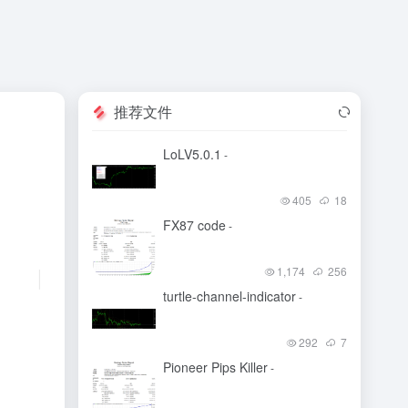
推荐文件
LoLV5.0.1
-
405
18
FX87 code
-
1,174
256
turtle-channel-indicator
-
292
7
Pioneer Pips Killer
-