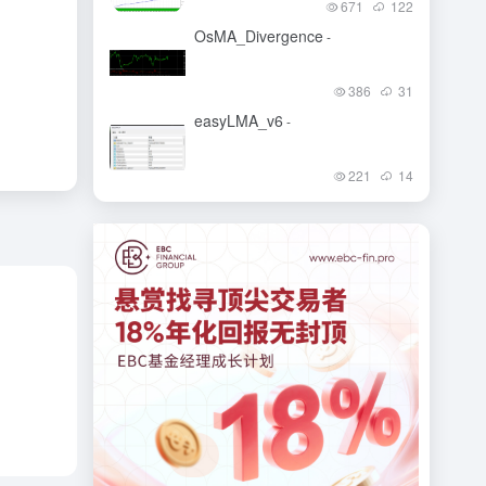
671
122
OsMA_Divergence
-
386
31
easyLMA_v6
-
221
14