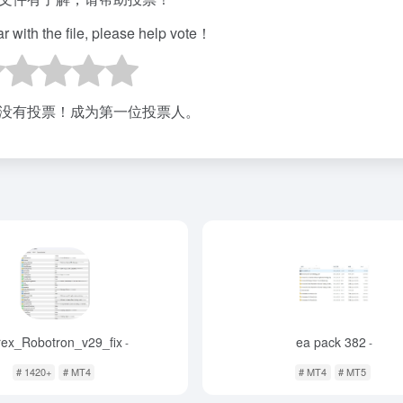
iar with the file, please help vote！
没有投票！成为第一位投票人。
rex_Robotron_v29_fix
ea pack 382
-
-
# 1420+
# MT4
# MT4
# MT5