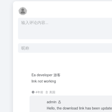
Ea developer
游客
link not working
4年前
美国
admin
Hello, the download link has been updat