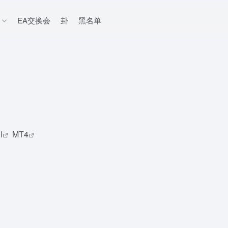
EA交换会
卦
黑名单
l
MT4