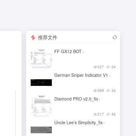
推荐文件
FF GX12 BOT
-
527
34
German Sniper Indicator V1
-
399
34
Diamond PRO v2.0_fix
-
317
46
Uncle Lee’s Simplicity_fix
-