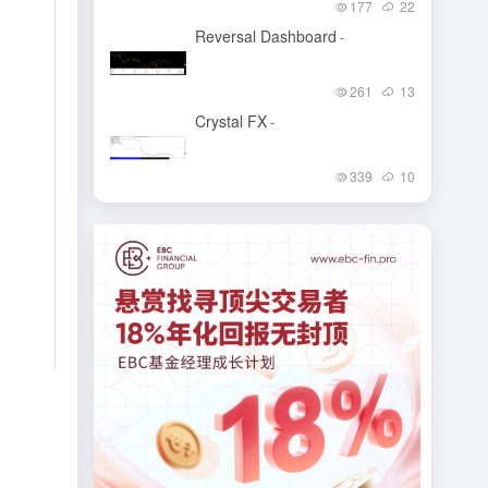
177
22
Reversal Dashboard
-
261
13
Crystal FX
-
339
10