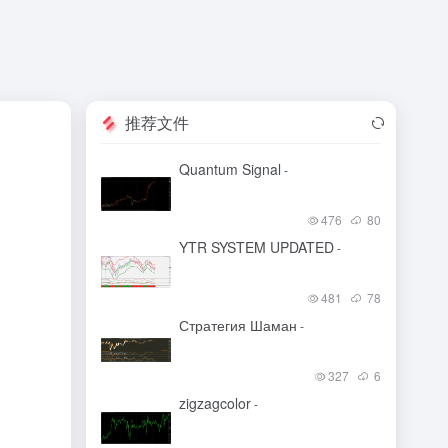
推荐文件
Quantum Signal
-
476
80
YTR SYSTEM UPDATED
-
481
78
Стратегия Шаман
-
327
6
zigzagcolor
-