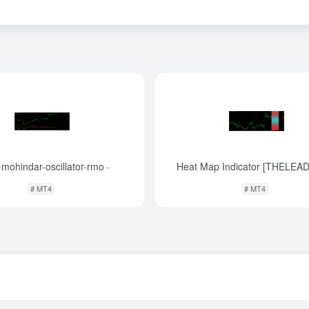
-mohindar-oscillator-rmo
Heat Map Indicator [THELEA
-
# MT4
# MT4