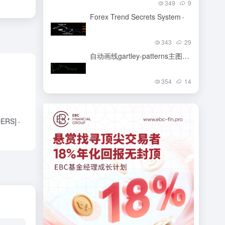
349
9
Forex Trend Secrets System
-
343
29
自动画线gartley-patterns主图4星
-
354
14
DERS]
-