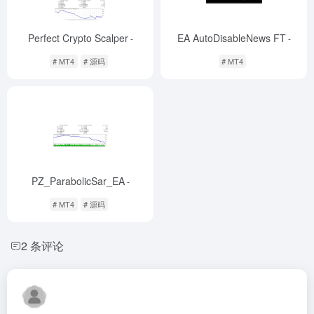
Perfect Crypto Scalper
EA AutoDisableNews FT
-
-
# MT4
# 源码
# MT4
PZ_ParabolicSar_EA
-
# MT4
# 源码
2 条评论