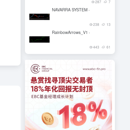
287
7
NAVARRA SYSTEM
-
238
13
RainbowArrows_V1
-
443
61