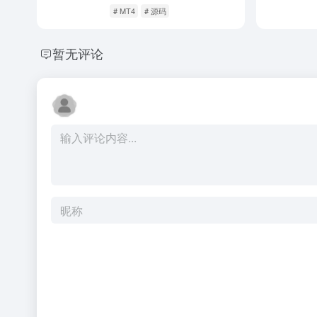
# MT4
# 源码
暂无评论