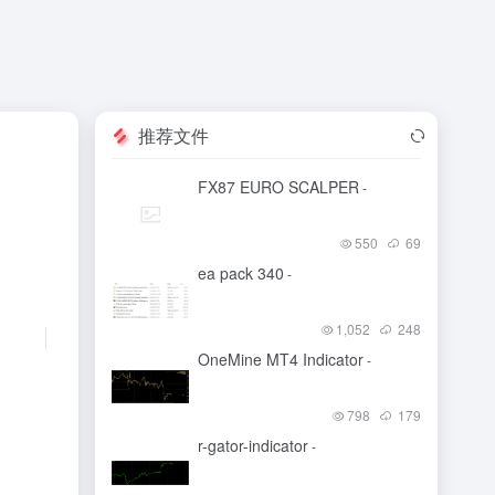
推荐文件
FX87 EURO SCALPER
-
550
69
ea pack 340
-
1,052
248
OneMine MT4 Indicator
-
798
179
r-gator-indicator
-