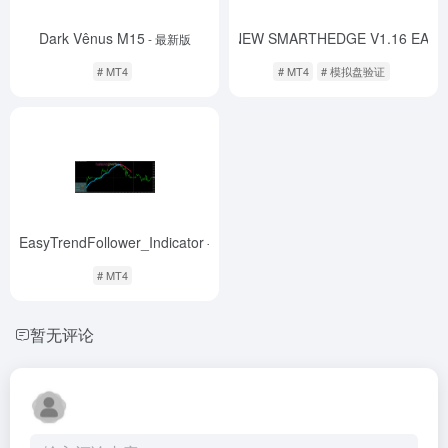
Dark Vênus M15
NEW SMARTHEDGE V1.16 EA
- 最新版
-
# MT4
# MT4
# 模拟盘验证
EasyTrendFollower_Indicator
-
# MT4
暂无评论