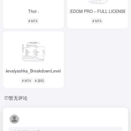
Thor
EA FREEDOM PRO – FULL LICENSE
-
-
# MT4
# MT4
Nevalyashka_BreakdownLevel
-
# MT4
# 源码
暂无评论