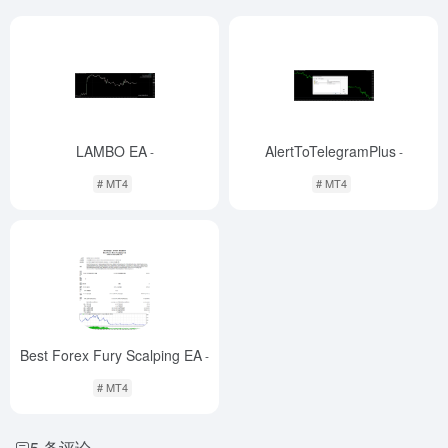
LAMBO EA
AlertToTelegramPlus
-
-
# MT4
# MT4
Best Forex Fury Scalping EA
-
# MT4
5 条评论