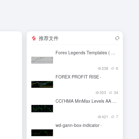
推荐文件
Forex Legends Templates ( Rocky )
-
238
6
FOREX PROFIT RISE
-
353
34
CCI’HMA MinMax Levels AA MTF SV+TT 1
421
7
wd-gann-box-indicator
-