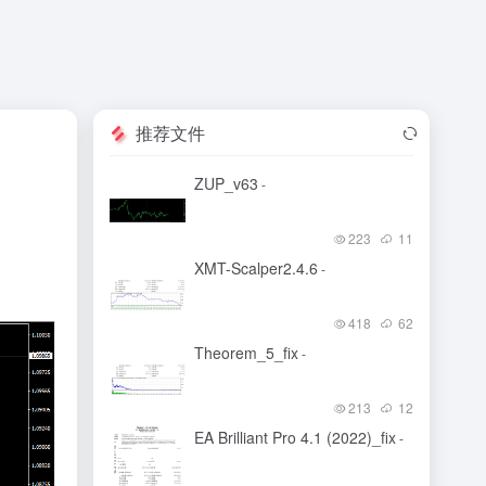
推荐文件
ZUP_v63
-
223
11
XMT-Scalper2.4.6
-
418
62
Theorem_5_fix
-
213
12
EA Brilliant Pro 4.1 (2022)_fix
-