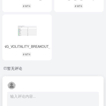
# MT4
# MT4
WING_VOLITALITY_BREAKOUT_EA
-
# MT4
暂无评论