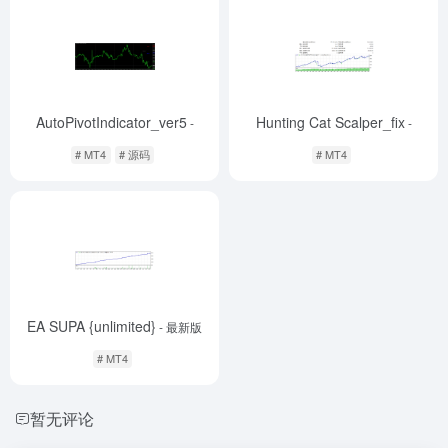
AutoPivotIndicator_ver5
Hunting Cat Scalper_fix
-
-
# MT4
# 源码
# MT4
EA SUPA {unlimited}
- 最新版
# MT4
暂无评论