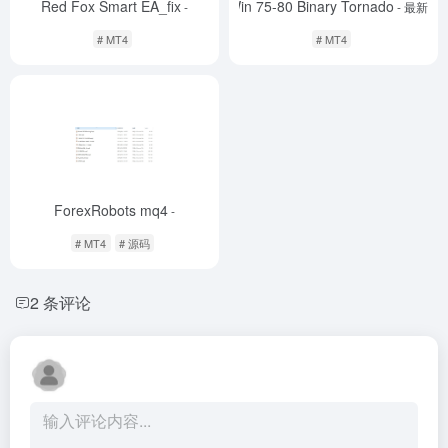
Red Fox Smart EA_fix
Win 75-80 Binary Tornado
-
- 最新版
# MT4
# MT4
ForexRobots mq4
-
# MT4
# 源码
2 条评论