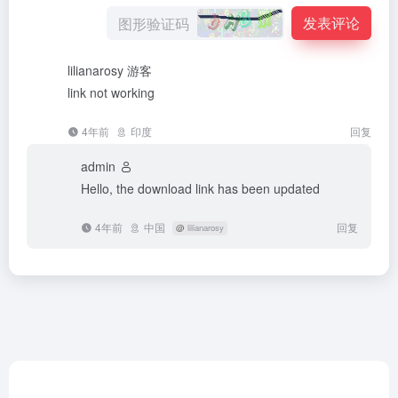
发表评论
lilianarosy
游客
link not working
4年前
印度
回复
admin
Hello, the download link has been updated
4年前
中国
回复
@
lilianarosy