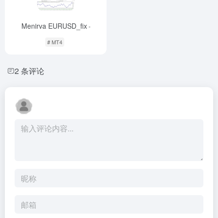
Menirva EURUSD_fix
-
# MT4
2 条评论