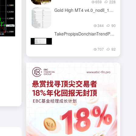
659
228
Gold High MT4 v4.0_nodll_1420
-
344
90
TakePropipsDonchianTrendProEA_v450
-
707
92