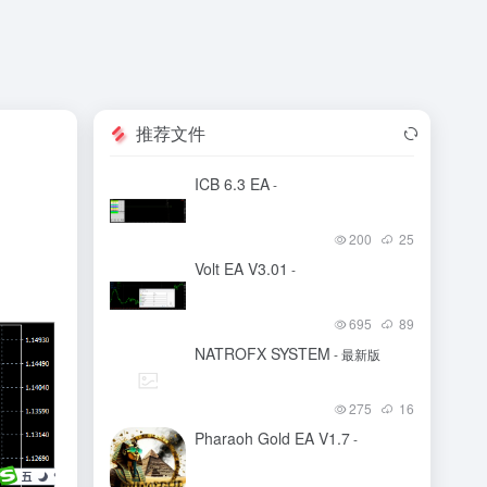
推荐文件
ICB 6.3 EA
-
200
25
Volt EA V3.01
-
695
89
NATROFX SYSTEM
- 最新版
275
16
Pharaoh Gold EA V1.7
-