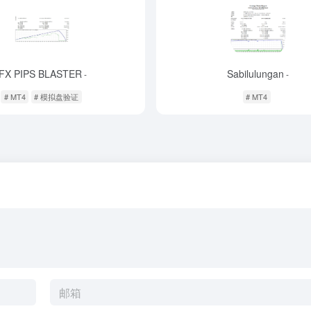
FX PIPS BLASTER
Sabilulungan
-
-
# MT4
# 模拟盘验证
# MT4