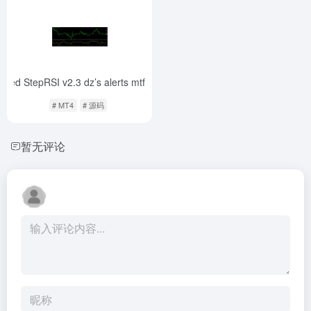
ced StepRSI v2.3 dz’s alerts mtf arrows
-
# MT4
# 源码
暂无评论