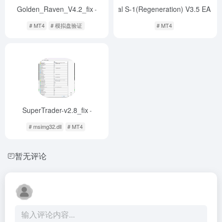
Golden_Raven_V4.2_fix
Special S-1(Regeneration) V3.5 EA M
-
# MT4
# 模拟盘验证
# MT4
SuperTrader-v2.8_fix
-
# msimg32.dll
# MT4
暂无评论