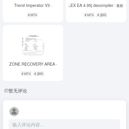
Trend Imperator V3
FLEX EA 4.95j decompiler
-
- 最新版
# MT4
# MT4
# 源码
ZONE RECOVERY AREA
-
# MT4
# 源码
暂无评论