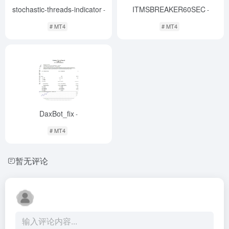
stochastic-threads-indicator
ITMSBREAKER60SEC
-
-
# MT4
# MT4
DaxBot_fix
-
# MT4
暂无评论