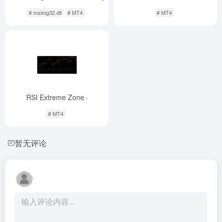
# msimg32.dll
# MT4
# MT4
RSI Extreme Zone
-
# MT4
暂无评论