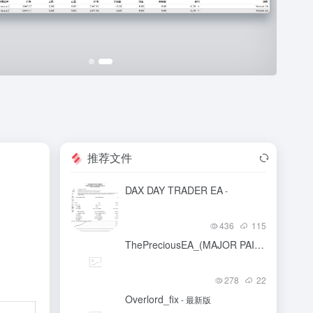
推荐文件
DAX DAY TRADER EA
-
436
115
ThePreciousEA_(MAJOR PAIR HIGH RISK)_M5
278
22
Overlord_fix
- 最新版