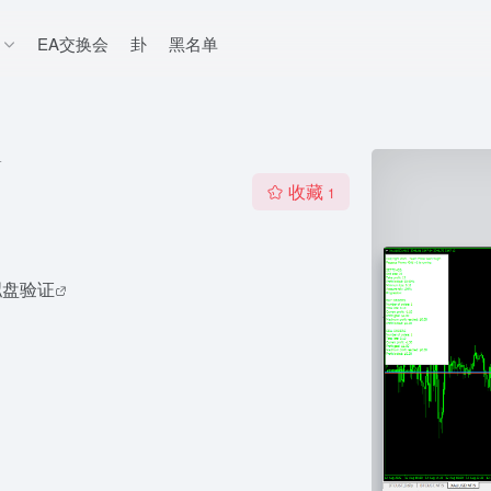
EA交换会
卦
黑名单
4
收藏
1
拟盘验证