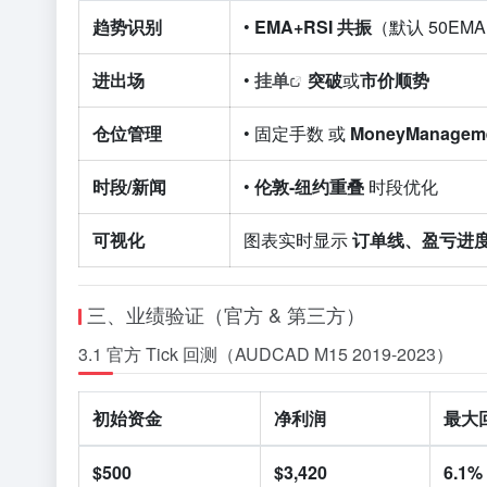
趋势识别
•
EMA+RSI 共振
（默认 50EMA
进出场
•
挂单
突破
或
市价顺势
仓位管理
• 固定手数 或
MoneyManageme
时段/新闻
•
伦敦-纽约重叠
时段优化
可视化
图表实时显示
订单线、盈亏进
三、业绩验证（官方 & 第三方）
3.1 官方 Tick 回测（AUDCAD M15 2019-2023）
初始资金
净利润
最大
$500
$3,420
6.1%