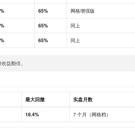
8%
65%
网格增强版
6%
65%
同上
5%
65%
同上
但收益翻倍。
最大回撤
实盘月数
18.4%
7 个月（网格档）