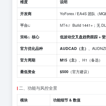
维度
说明
开发商
YoForex / EA4S 团队（M
平台
MT4
Build 1441+；无
策略
核心
低波动交叉盘趋势跟踪 + 
官方优化品种
AUDCAD（主）
、AUDNZ
官方周期
M15（主）
、H1（备选）
最低资金
$500
（官方建议）
二、功能与风控全景
模块
功能细节 & 数值