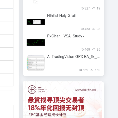
327
19
NIhilist Holy Grail
-
453
28
FxGhani_VSA_Study
-
469
25
AI TradingVision GPX EA_fix_1420
-
569
150