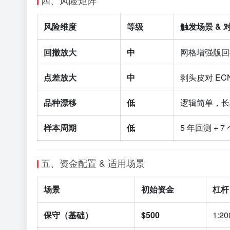
四、风险矩阵
风险维度
等级
触发场景 & 
回撤放大
中
网格增强版
点差放大
中
剥头皮对 ECN
品种漂移
低
逻辑简单，长
样本周期
低
5 年回测 +
五、资金配置 & 适用场景
场景
初始资金
杠杆
保守（基础）
$500
1:20