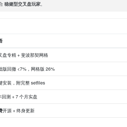
合
稳健型交叉盘玩家
。
语
叉盘专精 + 斐波那契网格
础版回撤 <7%，网格版 26%
安装，附完整 setfiles
年回测 + 7 个月实盘
费
开源 + 终身更新