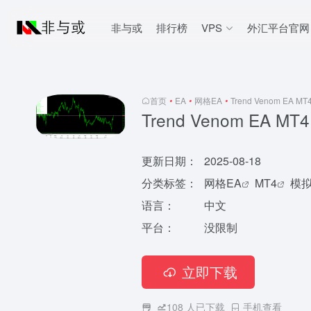
非与或
排行榜
VPS
外汇平台官网
首页
•
EA
•
网格EA
•
Trend Venom EA MT
Trend Venom EA MT4
更新日期：
2025-08-18
分类标签：
网格EA
MT4
模
语言：
中文
平台：
没限制
立即下载
108
人已下载
手机查看