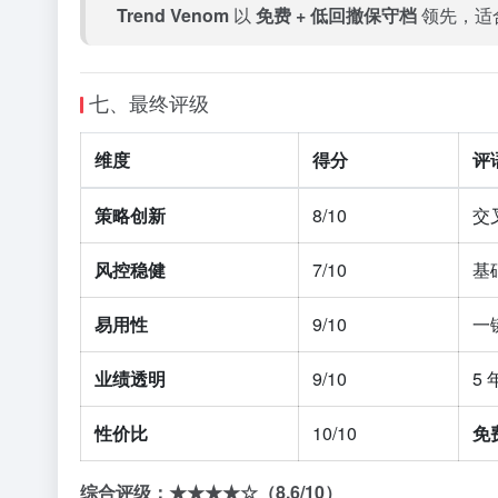
Trend Venom
以
免费 + 低回撤保守档
领先，适
七、最终评级
维度
得分
评
策略创新
8/10
交
风控稳健
7/10
基
易用性
9/10
一键
业绩透明
9/10
5 
性价比
10/10
免
综合评级：★★★★☆（8.6/10）