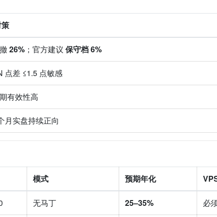
对策
回撤
26%
；官方建议
保守档 6%
 点差 ≤1.5 点敏感
期有效性高
 7 个月实盘持续正向
模式
预期年化
VP
0
无马丁
25–35%
必