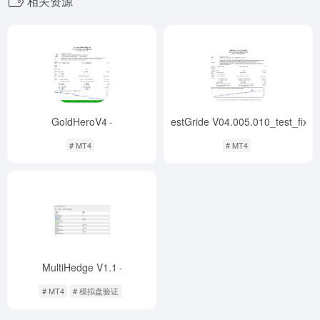
相关资源
GoldHeroV4
BestGride V04.005.010_test_fix
-
-
# MT4
# MT4
MultiHedge V1.1
-
# MT4
# 模拟盘验证