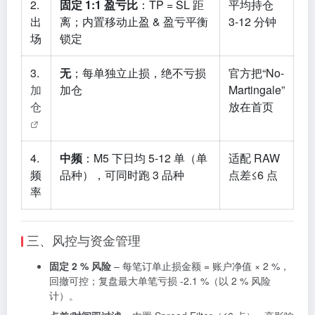
2.
固定 1:1 盈亏比
：TP = SL 距
平均持仓
出
离；内置移动止盈 & 盈亏平衡
3-12 分钟
场
锁定
3.
无
；每单独立止损，绝不亏损
官方把“No-
加
加仓
Martingale”
仓
放在首页
4.
中频
：M5 下日均 5-12 单（单
适配 RAW
频
品种），可同时跑 3 品种
点差≤6 点
率
三、风控与资金管理
固定 2 % 风险
– 每笔订单止损金额 = 账户净值 × 2 %，
回撤可控；复盘最大单笔亏损 -2.1 %（以 2 % 风险
计）。