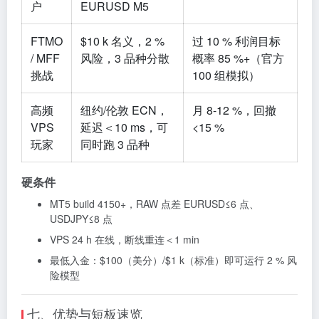
户
EURUSD M5
FTMO
$10 k 名义，2 %
过 10 % 利润目标
/ MFF
风险，3 品种分散
概率 85 %+（官方
挑战
100 组模拟）
高频
纽约/伦敦 ECN，
月 8-12 %，回撤
VPS
延迟＜10 ms，可
<15 %
玩家
同时跑 3 品种
硬条件
MT5 build 4150+，RAW 点差 EURUSD≤6 点、
USDJPY≤8 点
VPS 24 h 在线，断线重连＜1 min
最低入金：$100（美分）/$1 k（标准）即可运行 2 % 风
险模型
七、优势与短板速览