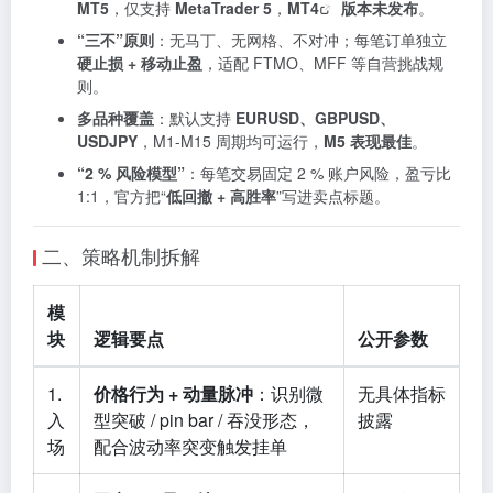
MT5
，仅支持
MetaTrader 5
，
MT4
版本未发布
。
“三不”原则
：无马丁、无网格、不对冲；每笔订单独立
硬止损 + 移动止盈
，适配 FTMO、MFF 等自营挑战规
则。
多品种覆盖
：默认支持
EURUSD、GBPUSD、
USDJPY
，M1-M15 周期均可运行，
M5 表现最佳
。
“2 % 风险模型”
：每笔交易固定 2 % 账户风险，盈亏比
1:1，官方把“
低回撤 + 高胜率
”写进卖点标题。
二、策略机制拆解
模
块
逻辑要点
公开参数
1.
价格行为 + 动量脉冲
：识别微
无具体指标
入
型突破 / pin bar / 吞没形态，
披露
场
配合波动率突变触发挂单