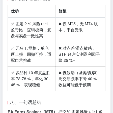
优势
短板
✅ 固定 2 % 风险+1:1
❌ 仅 MT5，无 MT4 版
盈亏比，逻辑极简，复
本，平台受限
盘与实盘一致性高
✅ 无马丁/网格，单仓
❌ 对点差/滑点敏感，
硬止损，回撤可控，适
STP 账户实测盈利因子
配自营挑战
降 25 %+
✅ 多品种 10 年复盘胜
❌ 低波动（圣诞/夏季）
率 73-78 %，年化 30-
周交易频率下降 40 %，
45 %，表现稳健
收益可能低于预期
八、一句话总结
EA Forex Scalper（MT5）
把“
2 % 固定风险 + 1:1 盈