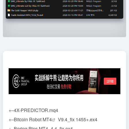
+–4X-PREDICTOR.mq4
+–Bitcoin Robot
MT4
V9.4_fix 1455+.ex4
+–Boring Pips MT4_4.4_fix.ex4