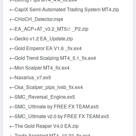
+–CapiX Semi-Automated Trading System MT4.zip
+–CHoCH_Detector.mq4
+–EA_ACP+AT_v3.2_
MT5
_P2.zip
+–Gecko v1.2 EA_Update.zip
+–Gold Emperor EA V1.6 _fix.ex4
+–Gold Trend Scalping MT4_5.1_fix.ex4
+–Mon Scalper MT4_fix.ex4
+–Naxarius_v7.ex5
+–Osa_Scalper_pips_lvsb_fix.ex4
+–SMC_Reversal_Engine.ex5
+–SMC_Ultimate by FREE FX TEAM.ex5
+–SMC_Ultimate v2.0 by FREE FX TEAM.ex5
+–The Gold Reaper V4.0 EA.zip
+–Trade Assistant MT4_10.32_fix.ex4