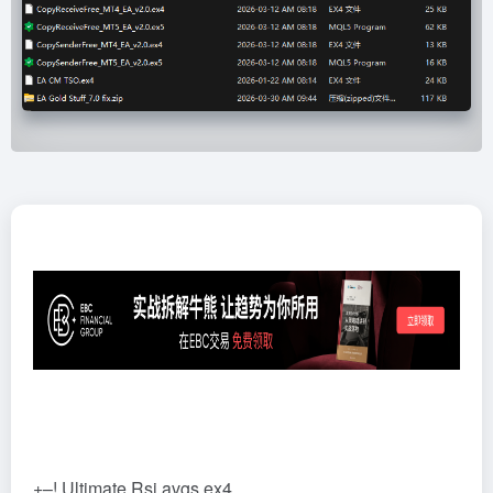
+–! Ultimate Rsi avgs.ex4