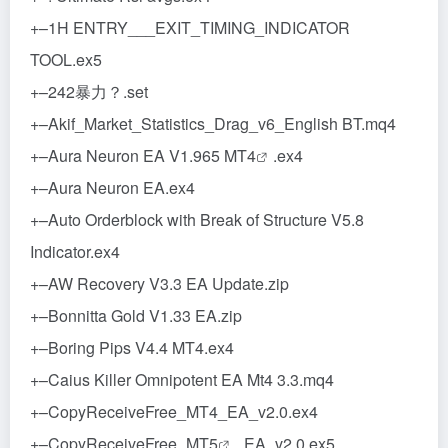
+–1H ENTRY___EXIT_TIMING_INDICATOR
TOOL.ex5
+–242暴力？.set
+–Akif_Market_Statistics_Drag_v6_English BT.mq4
+–Aura Neuron EA V1.965
MT4
.ex4
+–Aura Neuron EA.ex4
+–Auto Orderblock with Break of Structure V5.8
Indicator.ex4
+–AW Recovery V3.3 EA Update.zip
+–Bonnitta Gold V1.33 EA.zip
+–Boring Pips V4.4 MT4.ex4
+–Caius Killer Omnipotent EA Mt4 3.3.mq4
+–CopyReceiveFree_MT4_EA_v2.0.ex4
+–CopyReceiveFree_
MT5
_EA_v2.0.ex5