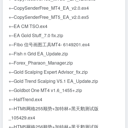
+–CopySenderFree_MT4_EA_v2.0.ex4
+–CopySenderFree_MT5_EA_v2.0.ex5
+–EA CM TSO.ex4
+–EA Gold Stuff_7.0 fix.zip
+–Fibo 信号画图工具MT4- 6149201.ex4
+–Fish n Grid EA_Update.zip
+–Forex_Pharaon_Manager.zip
+–Gold Scalping Expert Advisor_fix.zip
+–Gold Trend Scalping V5.1 EA_Update.zip
+–Goldbot One MT4 v1.6_1455+.zip
+–HalfTrend.ex4
+–HTM5网格255顺势+加特林+黑天鹅测试版
_105429.ex4
+–HTM5网格256顺势+加特林+黑天鹅测试版