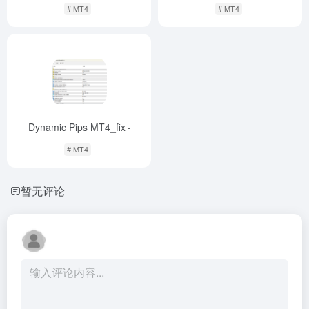
# MT4
# MT4
Dynamic Pips MT4_fix
-
# MT4
暂无评论