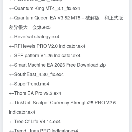
+–Quantum King MT4_3.1_fix.ex4
+–Quantum Queen EA V3.52 MT5 – 破解版，和正式版
差异很大，会爆.ex5
+–Reversal strategy.ex4
+–RFI levels PRO V2.0 Indicator.ex4
+–SFP pattern V1.25 Indicator.ex4
+–Smart Machine EA 2026 Free Download.zip
+–SouthEast_4.30_fix.ex4
+–SuperTrend.mq4
+–Thors EA Pro v9.2.ex4
+–TickUnit Scalper Currency Strength28 PRO V2.6
Indicator.ex4
+–Tree Of Life V4.14.ex4
+–Trend Lines PRO Indicator.ex4