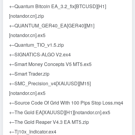
+–Quantum Bitcoin EA_3.2_fix[BTCUSD][H1]
[notandor.cn].zip
+–QUANTUM_GER40_EA[GER40][M1]
[notandor.cn].ex5
+–Quantum_TIO_v1.5.zip
+–SIGNATICS-ALGO V2.ex4
+–Smart Money Concepts V5 MT5.ex5
+–Smart Trader.zip
+–SMC_Precision_v4[XAUUSD][M15]
[notandor.cn].ex5
+–Source Code Of Grid With 100 Pips Stop Loss.mq4
+–The Gold EA[XAUUSD][H1][notandor.cn].ex5
+–The Gold Reaper V4.3 EA MT5.zip
+–Tj10x_Indicator.ex4