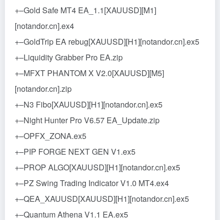
+–Gold Safe MT4 EA_1.1[XAUUSD][M1]
[notandor.cn].ex4
+–GoldTrip EA rebug[XAUUSD][H1][notandor.cn].ex5
+–Liquidity Grabber Pro EA.zip
+–MFXT PHANTOM X V2.0[XAUUSD][M5]
[notandor.cn].zip
+–N3 Fibo[XAUUSD][H1][notandor.cn].ex5
+–Night Hunter Pro V6.57 EA_Update.zip
+–OPFX_ZONA.ex5
+–PIP FORGE NEXT GEN V1.ex5
+–PROP ALGO[XAUUSD][H1][notandor.cn].ex5
+–PZ Swing Trading Indicator V1.0 MT4.ex4
+–QEA_XAUUSD[XAUUSD][H1][notandor.cn].ex5
+–Quantum Athena V1.1 EA.ex5