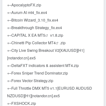
+–ApocalyptoFX.zip
+–Aurum AI mt4_fix.ex4
+–Bitcoin Wizard_3.10_fix.ex4
+–Breakthrough Strategy_fix.ex4
+–CAPITAL X EA
MT5
v1.8.zip
+–Chinetti Pip Collector
MT4
.zip
+–City Live Swing Breakout V2[XAUUSD][H1]
[notandor.cn].ex5
+–DeltaFXT indicators & assistent MT4.zip
+–Forex Sniper Trend Dominator.zip
+–Forex Vector Strategy.zip
+–Full Throttle DMX MT5 v1.1[EURUSD AUDUSD
NZDUSD][H1][notandor.cn].ex5
+–FXSHOCK.zip