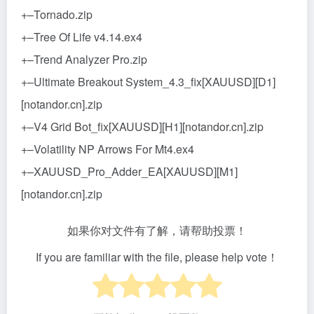
+–Tornado.zip
+–Tree Of Life v4.14.ex4
+–Trend Analyzer Pro.zip
+–Ultimate Breakout System_4.3_fix[XAUUSD][D1]
[notandor.cn].zip
+–V4 Grid Bot_fix[XAUUSD][H1][notandor.cn].zip
+–Volatility NP Arrows For Mt4.ex4
+–XAUUSD_Pro_Adder_EA[XAUUSD][M1]
[notandor.cn].zip
如果你对文件有了解，请帮助投票！
If you are familiar with the file, please help vote！