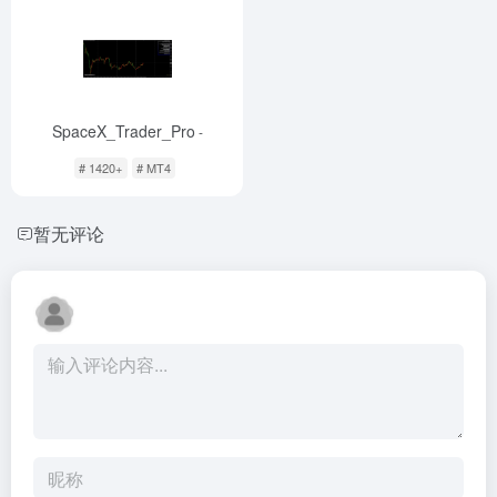
SpaceX_Trader_Pro
-
# 1420+
# MT4
暂无评论