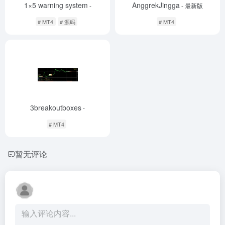
1×5 warning system
AnggrekJingga
-
- 最新版
# MT4
# 源码
# MT4
3breakoutboxes
-
# MT4
暂无评论