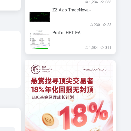
1,234
238
ZZ Algo TradeNova
-
230
28
ProTm HFT EA
-
1,584
311
t
-