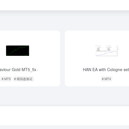
aviour Gold MT5_fix
HAN EA with Cologne se
-
# MT5
# 模拟盘验证
# MT4