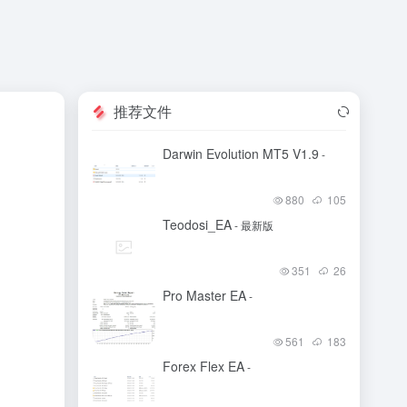
推荐文件
Darwin Evolution MT5 V1.9
-
880
105
Teodosi_EA
- 最新版
351
26
Pro Master EA
-
561
183
Forex Flex EA
-