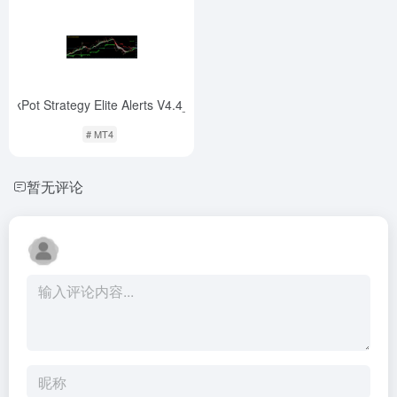
JackPot Strategy Elite Alerts V4.4_fix
-
# MT4
暂无评论