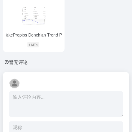
A TakePropips Donchian Trend PRO
-
# MT4
暂无评论