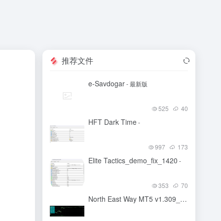
推荐文件
e-Savdogar
- 最新版
525
40
HFT Dark Time
-
997
173
Elite Tactics_demo_fix_1420
-
353
70
North East Way MT5 v1.309_fix
-