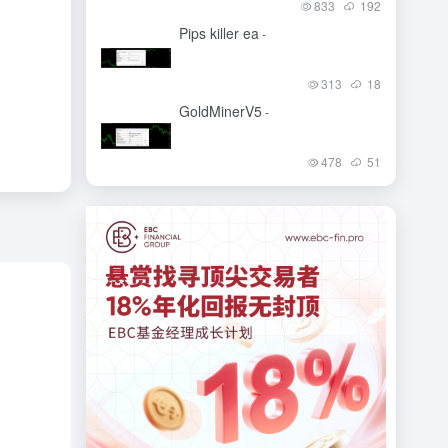
833
192
Pips killer ea
-
313
18
GoldMinerV5
-
478
51