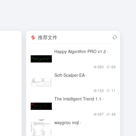
推荐文件
Happy Algorithm PRO v1.2
-
360
69
Soft-Scalper-EA
-
152
11
The Intelligent Trend 1.1
-
397
48
waygrou mql
-