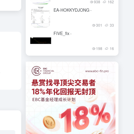
938
162
EA-HOKKYDJONG
-
301
33
FIVE_fix
-
198
16
-