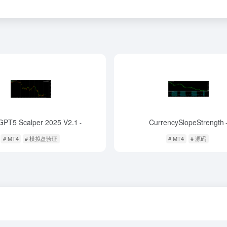
GPT5 Scalper 2025 V2.1
CurrencySlopeStrength
-
# MT4
# 模拟盘验证
# MT4
# 源码